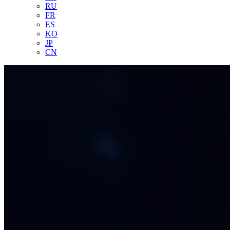
RU
FR
ES
KO
JP
CN