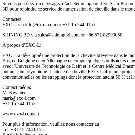
Si vous possédez ou envisagez d’acheter un appareil EinScan-Pro ou 
3D pour rejoindre ce service de numérisation de cheville dans le mon
Contactez:
EXO-L via info@exo-l.com or +31 15 744 0155
SHINING 3D via sales@shining3d.com or +86 571 82999050
À propos d’EXO-L:
EXO-L a développé une protection de la cheville brevetée dans le mond
Bas, en Belgique et en Allemagne et compte quelques utilisateurs dans 
avec l’Université de Technologie de Delft et le Centre Médical Erasmu
ont un statut olympique. L’attelle de cheville EXO-L offre une protec
conventionnelles ou les strappings dont la protection atteint 50 % et l
Contact média:
M. Kwanten
mark@exo-l.com
+31 15 744 0155
www.exo-l.com/en
Pour plus d’information, veuillez nous contacter au
Tel: +31 15 744 0155
Email: info@exo-l.com