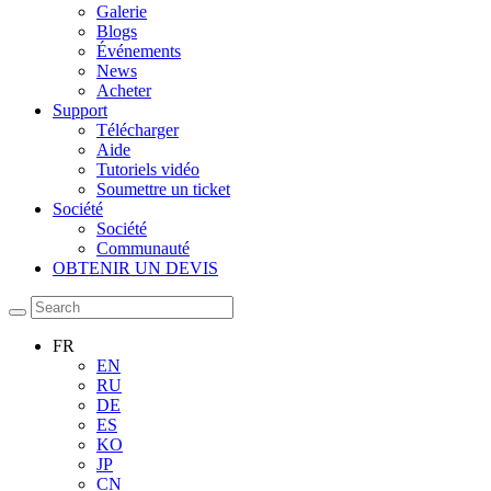
Galerie
Blogs
Événements
News
Acheter
Support
Télécharger
Aide
Tutoriels vidéo
Soumettre un ticket
Société
Société
Communauté
OBTENIR UN DEVIS
FR
EN
RU
DE
ES
KO
JP
CN