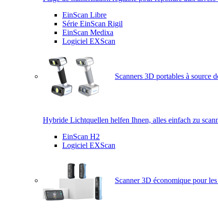
EinScan Libre
Série EinScan Rigil
EinScan Medixa
Logiciel EXScan
Scanners 3D portables à source d
Hybride Lichtquellen helfen Ihnen, alles einfach zu scan
EinScan H2
Logiciel EXScan
Scanner 3D économique pour les