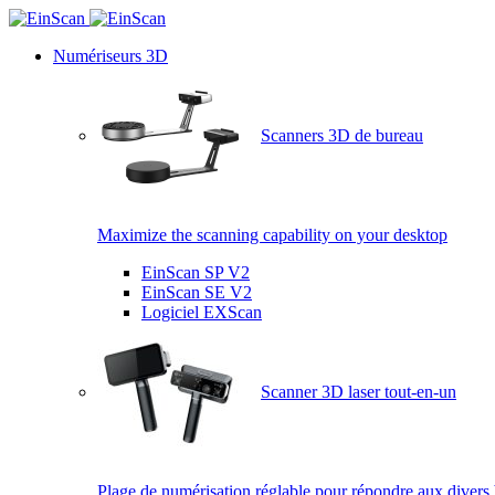
Numériseurs 3D
Scanners 3D de bureau
Maximize the scanning capability on your desktop
EinScan SP V2
EinScan SE V2
Logiciel EXScan
Scanner 3D laser tout-en-un
Plage de numérisation réglable pour répondre aux divers 