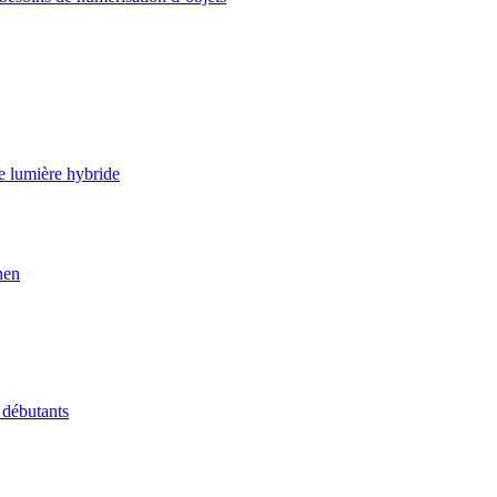
e lumière hybride
nen
 débutants