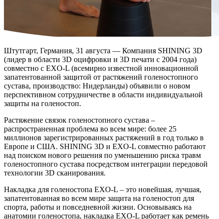
Штутгарт, Германия, 31 августа — Компания SHINING 3D
(лидер в области 3D оцифровки и 3D печати с 2004 года)
совместно с EXO-L (всемирно известной инновационной
запатентованной защитой от растяжений голеностопного
сустава, производство: Нидерланды) объявили о новом
перспективном сотрудничестве в области индивидуальной
защиты на голеностоп.
Растяжение связок голеностопного сустава –
распространенная проблема во всем мире: более 25
миллионов зарегистрированных растяжений в год только в
Европе и США. SHINING 3D и EXO-L совместно работают
над поиском нового решения по уменьшению риска травм
голеностопного сустава посредством интеграции передовой
технологии 3D сканирования.
Накладка для голеностопа EXO-L – это новейшая, лучшая,
запатентованная во всем мире защита на голеностоп для
спорта, работы и повседневной жизни. Основываясь на
анатомии голеностопа, накладка EXO-L работает как ремень