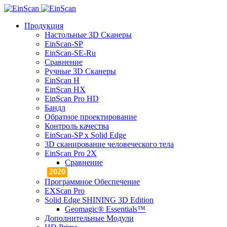
Продукция
Настольные 3D Сканеры
EinScan-SP
EinScan-SE-Ru
Сравнение
Ручные 3D Cканеры
EinScan H
EinScan HX
EinScan Pro HD
Бандл
Обратное проектирование
Контроль качества
EinScan-SP x Solid Edge
3D сканирование человеческого тела
EinScan Pro 2X
Сравнение
Программное Обеспечение
EXScan Pro
Solid Edge SHINING 3D Edition
Geomagic® Essentials™
Дополнительные Модули