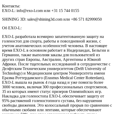
Контакты:
EXO-L: info@exo-l.com или +31 15 744 0155
SHINING 3D: sales@shining3d.com или +86 571 82999050
Об EXO-L:
EXO-L разработала всемирно запатентованную защиту на
голеностоп для спорта, работы и повседневной жизни, с
учетом анатомических особенностей человека. В настоящее
время EXO-L в основном работает в Нидерландах, Бельгии и
Германии, также выполняя заказы для пользователей из
других стран Европы, Австралии, Аргентины и Южной
Африки. После тщательных исследований в сотрудничестве с
Делфтским Техническим университетом (Delft University of
Technology) и Медицинским центром Университета имени
Еразма Роттердамского (Erasmus Medical Center Rotterdam),
EXO-L вышла на рынок 4 года назад и уже помогла более
3000 человек, включая 300 профессиональных спортсменов,
35 из которых имеют статус призеров Олимпийских игр.
Накладка для голеностопа EXO-L обеспечивает защиту от
95% растяжений голеностопного сустава, без нарушения
свободы движения. Это колоссальный прорыв по сравнению с
обычными скобами или лентами, которые обеспечивают