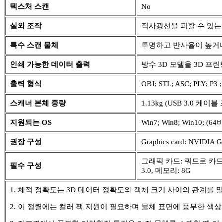
텍스처 스캔
No
실외 조작
직사광선을 피할 수 있는
특수 스캔 물체
투명하고 반사율이 높거
인쇄 가능한 데이터 출력
방수 3D 모델을 3D 프
출력 형식
OBJ; STL; ASC; PLY; P3 
스캐너 본체 중량
1.13kg (USB 3.0 케이블
지원되는 OS
Win7; Win8; Win10; (6
권장 구성
Graphics card: NVI
그래픽 카드: 쿼드로 카드 P100
필수 구성
3.0, 메모리: 8G
1. 체적 정확도는 3D 데이터 정확도와 객체 크기 사이의 관계를 말
2. 이 정렬에는 컬러 팩 지원이 필요하며 물체 표면에 풍부한 색