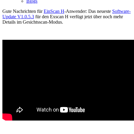
Blogs
Gute Nachrichten für
EinScan H
-Anwender: Das neueste
Software-
Update V1.0.5.3
für den Exscan H verfügt jetzt über noch mehr
Details im Gesichtsscan-Modus.