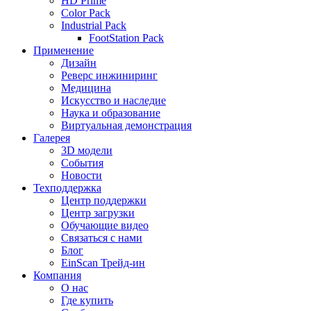
HD Prime
Color Pack
Industrial Pack
FootStation Pack
Применение
Дизайн
Реверс инжиниринг
Медицина
Искусство и наследие
Наука и образование
Виртуальная демонстрация
Галерея
3D модели
События
Новости
Техподдержка
Центр поддержки
Центр загрузки
Обучающие видео
Связаться с нами
Блог
EinScan Трейд-ин
Компания
О нас
Где купить