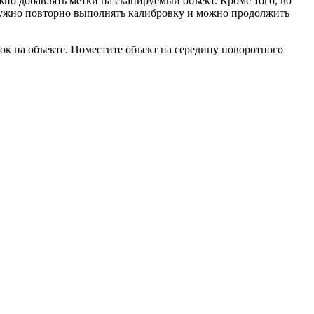
но добавлять метки на сканируемый объект. Кроме того, во
нужно повторно выполнять калибровку и можно продолжить
ток на объекте. Поместите объект на середину поворотного