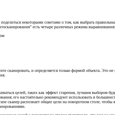
 поделиться некоторыми советами о том, как выбрать правильны
Автосканирования” есть четыре различных режима выравнивания
лом
те сканировать, и определяется только формой объекта. Это не 
ия.
рживаться целей, таких как эффект старения, лучшим выбором б
вания; его настоятельно рекомендуют использовать в большинс
апе сканер распознает общие цели на поворотном столе, чтобы
анированиями.