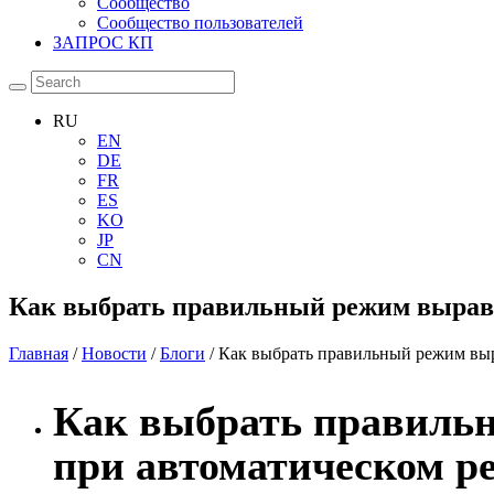
Сообщество
Сообщество пользователей
ЗАПРОС КП
RU
EN
DE
FR
ES
KO
JP
CN
Как выбрать правильный режим выравн
Главная
/
Новости
/
Блоги
/ Как выбрать правильный режим выр
Как выбрать правильн
при автоматическом р