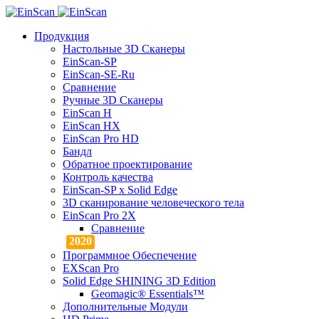
Продукция
Настольные 3D Сканеры
EinScan-SP
EinScan-SE-Ru
Сравнение
Ручные 3D Cканеры
EinScan H
EinScan HX
EinScan Pro HD
Бандл
Обратное проектирование
Контроль качества
EinScan-SP x Solid Edge
3D сканирование человеческого тела
EinScan Pro 2X
Сравнение
Программное Обеспечение
EXScan Pro
Solid Edge SHINING 3D Edition
Geomagic® Essentials™
Дополнительные Модули