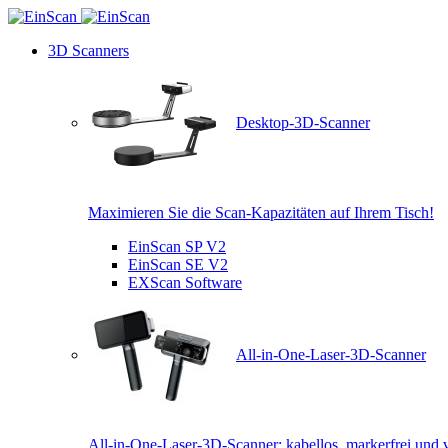
3D Scanners
Desktop-3D-Scanner
Maximieren Sie die Scan-Kapazitäten auf Ihrem Tisch!
EinScan SP V2
EinScan SE V2
EXScan Software
All-in-One-Laser-3D-Scanner
All-in-One-Laser-3D-Scanner: kabellos, markerfrei und v