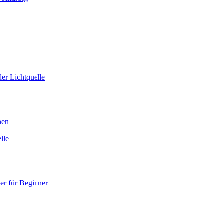
er Lichtquelle
nen
lle
er für Beginner