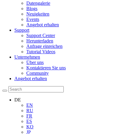
Datengalerie
Blogs
Neuigkeiten
Events
Angebot erhalten
Support
Support Center
Herunterladen
Anfrage einreichen
Tutorial Videos
Unternehmen
Über uns
Kontaktieren Sie uns
Community
Angebot erhalten
DE
EN
RU
FR
ES
KO
JP