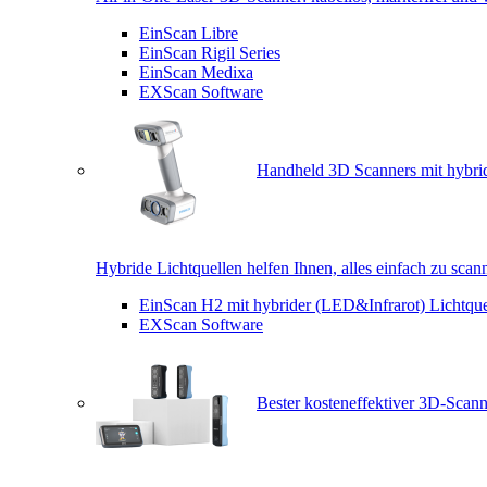
EinScan Libre
EinScan Rigil Series
EinScan Medixa
EXScan Software
Handheld 3D Scanners mit hybrid
Hybride Lichtquellen helfen Ihnen, alles einfach zu scan
EinScan H2 mit hybrider (LED&Infrarot) Lichtque
EXScan Software
Bester kosteneffektiver 3D-Scann