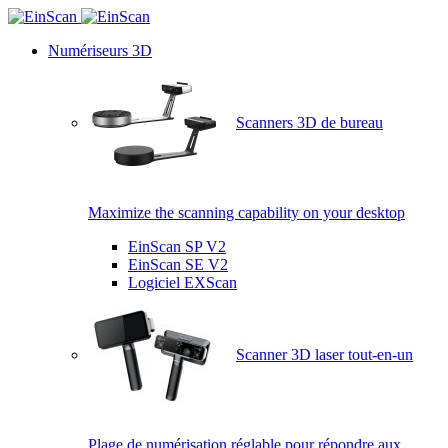
Numériseurs 3D
Scanners 3D de bureau
Maximize the scanning capability on your desktop
EinScan SP V2
EinScan SE V2
Logiciel EXScan
Scanner 3D laser tout-en-un
Plage de numérisation réglable pour répondre aux