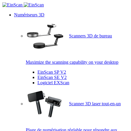
Numériseurs 3D
Scanners 3D de bureau
Maximize the scanning capability on your desktop
EinScan SP V2
EinScan SE V2
Logiciel EXScan
Scanner 3D laser tout-en-un
Plage de numérisation réglable pour répondre aux