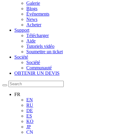
Galerie
Blogs
Événements
News
Acheter
Support
Télécharger
Aide
Tutoriels vidéo
Soumettre un ticket
Société
Société
Communauté
OBTENIR UN DEVIS
FR
EN
RU
DE
ES
KO
JP
CN