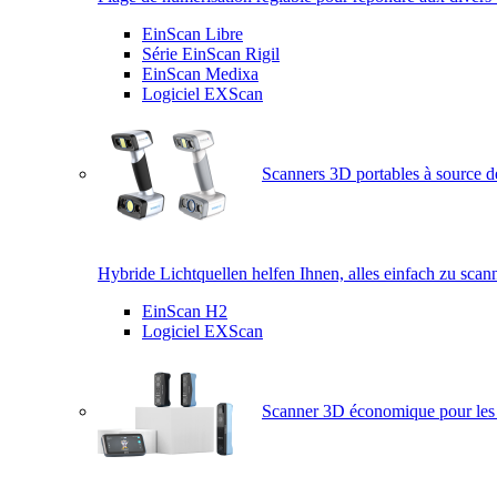
EinScan Libre
Série EinScan Rigil
EinScan Medixa
Logiciel EXScan
Scanners 3D portables à source d
Hybride Lichtquellen helfen Ihnen, alles einfach zu scan
EinScan H2
Logiciel EXScan
Scanner 3D économique pour les