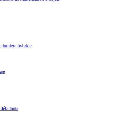
e lumière hybride
nen
 débutants