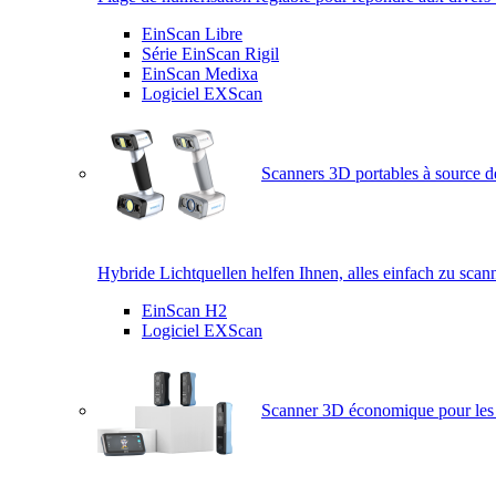
EinScan Libre
Série EinScan Rigil
EinScan Medixa
Logiciel EXScan
Scanners 3D portables à source d
Hybride Lichtquellen helfen Ihnen, alles einfach zu scan
EinScan H2
Logiciel EXScan
Scanner 3D économique pour les