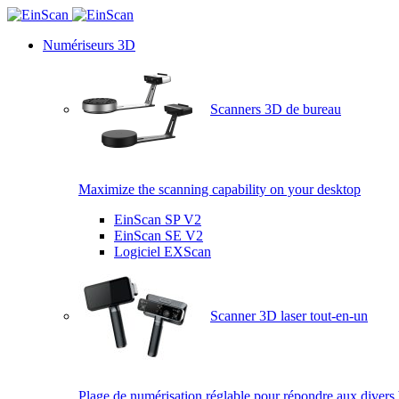
Numériseurs 3D
Scanners 3D de bureau
Maximize the scanning capability on your desktop
EinScan SP V2
EinScan SE V2
Logiciel EXScan
Scanner 3D laser tout-en-un
Plage de numérisation réglable pour répondre aux divers 