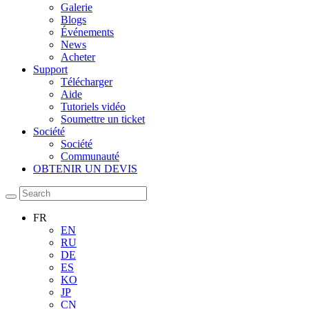
Galerie
Blogs
Événements
News
Acheter
Support
Télécharger
Aide
Tutoriels vidéo
Soumettre un ticket
Société
Société
Communauté
OBTENIR UN DEVIS
FR
EN
RU
DE
ES
KO
JP
CN