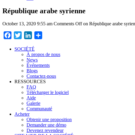
République arabe syrienne
October 13, 2020 9:55 am
Comments Off
on République arabe syrie
Facebook
Twitter
LinkedIn
Partager
SOCIÉTÉ
À propos de nous
News
Événements
Blogs
Contactez-nous
RESSOURCES
FAQ
Télécharger le logiciel
Aide
Galerie
Communauté
Acheter
Obtenir une proposition
Demander une démo
Devenez revendeur