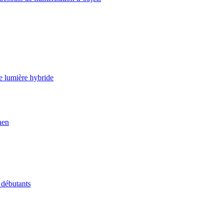
e lumière hybride
nen
 débutants