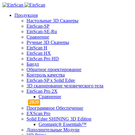
Продукция
Настольные 3D Сканеры
EinScan-SP
EinScan-SE-Ru
Сравнение
Ручные 3D Cканеры
EinScan H
EinScan HX
EinScan Pro HD
Бандл
Обратное проектирование
Контроль качества
EinScan-SP x Solid Edge
3D сканирование человеческого тела
EinScan Pro 2X
Сравнение
Программное Обеспечение
EXScan Pro
Solid Edge SHINING 3D Edition
Geomagic® Essentials™
Дополнительные Модули