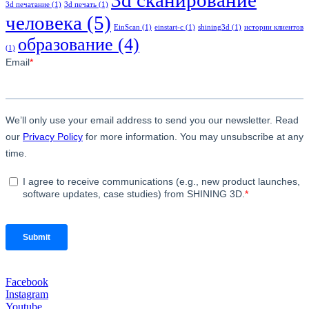
3d сканирование
3d печатание
(1)
3d печать
(1)
человека
(5)
EinScan
(1)
einstart-c
(1)
shining3d
(1)
истории клиентов
образование
(4)
(1)
Facebook
Instagram
Youtube