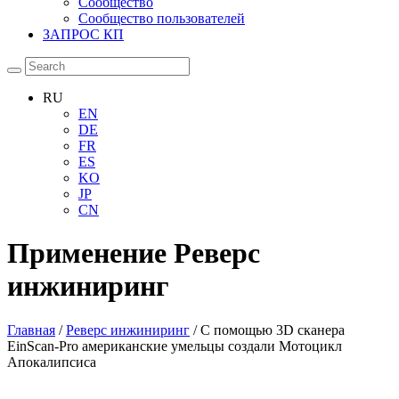
Сообщество
Сообщество пользователей
ЗАПРОС КП
RU
EN
DE
FR
ES
KO
JP
CN
Применение
Реверс
инжиниринг
Главная
/
Реверс инжиниринг
/ С помощью 3D сканера
EinScan-Pro американские умельцы создали Мотоцикл
Апокалипсиса