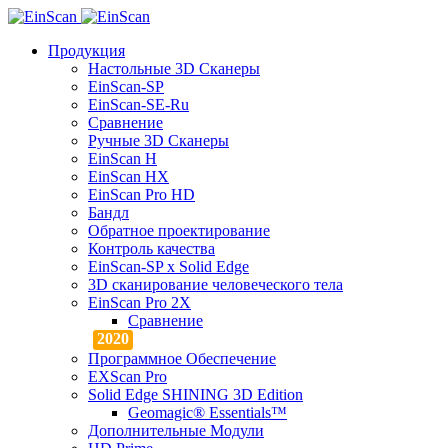
Продукция
Настольные 3D Сканеры
EinScan-SP
EinScan-SE-Ru
Сравнение
Ручные 3D Cканеры
EinScan H
EinScan HX
EinScan Pro HD
Бандл
Обратное проектирование
Контроль качества
EinScan-SP x Solid Edge
3D сканирование человеческого тела
EinScan Pro 2X
Сравнение
Программное Обеспечение
EXScan Pro
Solid Edge SHINING 3D Edition
Geomagic® Essentials™
Дополнительные Модули