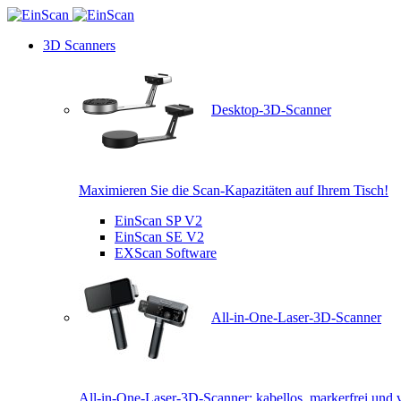
3D Scanners
Desktop-3D-Scanner
Maximieren Sie die Scan-Kapazitäten auf Ihrem Tisch!
EinScan SP V2
EinScan SE V2
EXScan Software
All-in-One-Laser-3D-Scanner
All-in-One-Laser-3D-Scanner: kabellos, markerfrei und v