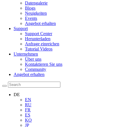
Datengalerie
Blogs
Neuigkeiten
Events
Angebot erhalten
Support
Support Center
Herunterladen
Anfrage einreichen
Tutorial Videos
Unternehmen
Über uns
Kontaktieren Sie uns
Community
Angebot erhalten
DE
EN
RU
FR
ES
KO
JP