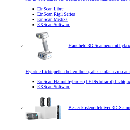
EinScan Libre
EinScan Rigil Series
EinScan Medixa
EXScan Software
Handheld 3D Scanners mit hybrid
Hybride Lichtquellen helfen Ihnen, alles einfach zu scan
EinScan H2 mit hybrider (LED&Infrarot) Lichtque
EXScan Software
Bester kosteneffektiver 3D-Scann