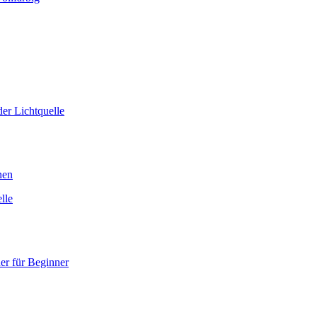
er Lichtquelle
nen
lle
er für Beginner