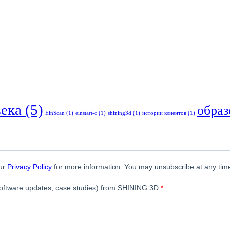
века
(5)
образ
EinScan
(1)
einstart-c
(1)
shining3d
(1)
истории клиентов
(1)