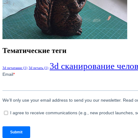
Тематические теги
3d сканирование чело
3d печатание
(1)
3d печать
(1)