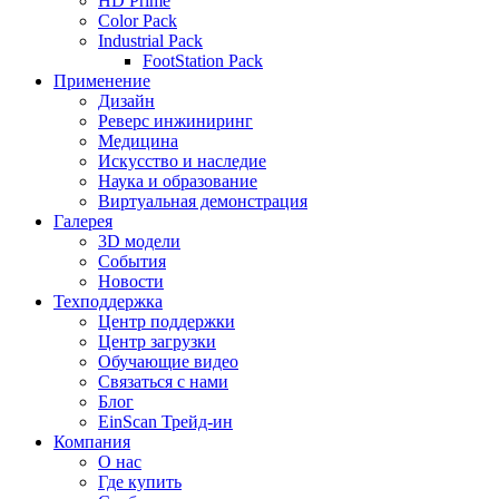
HD Prime
Color Pack
Industrial Pack
FootStation Pack
Применение
Дизайн
Реверс инжиниринг
Медицина
Искусство и наследие
Наука и образование
Виртуальная демонстрация
Галерея
3D модели
События
Новости
Техподдержка
Центр поддержки
Центр загрузки
Обучающие видео
Связаться с нами
Блог
EinScan Трейд-ин
Компания
О нас
Где купить