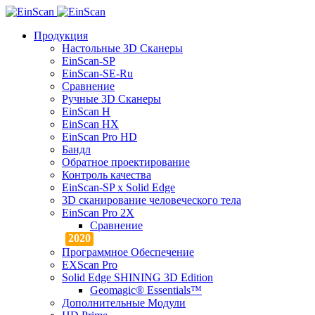
Продукция
Настольные 3D Сканеры
EinScan-SP
EinScan-SE-Ru
Сравнение
Ручные 3D Cканеры
EinScan H
EinScan HX
EinScan Pro HD
Бандл
Обратное проектирование
Контроль качества
EinScan-SP x Solid Edge
3D сканирование человеческого тела
EinScan Pro 2X
Сравнение
Программное Обеспечение
EXScan Pro
Solid Edge SHINING 3D Edition
Geomagic® Essentials™
Дополнительные Модули