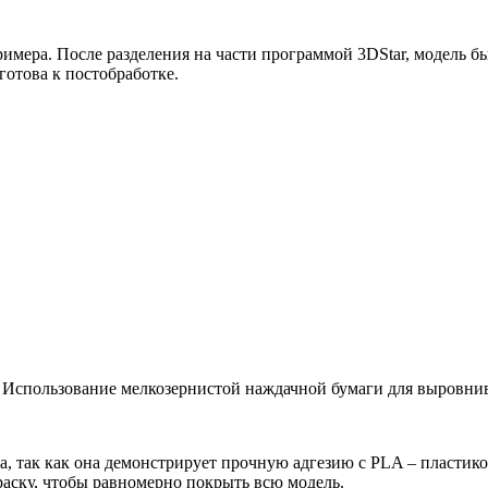
римера. После разделения на части программой 3DStar, модель б
 готова к постобработке.
 Использование мелкозернистой наждачной бумаги для выровни
ка, так как она демонстрирует прочную адгезию с PLA – пласти
аску, чтобы равномерно покрыть всю модель.