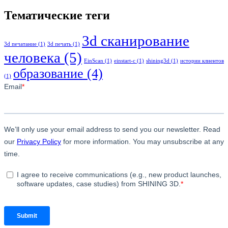
Тематические теги
3d сканирование
3d печатание
(1)
3d печать
(1)
человека
(5)
EinScan
(1)
einstart-c
(1)
shining3d
(1)
истории клиентов
образование
(4)
(1)