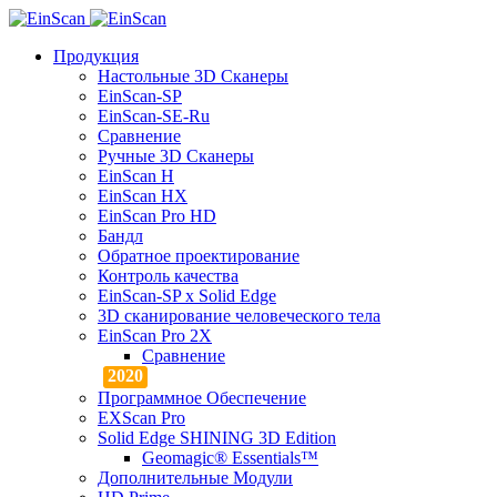
Продукция
Настольные 3D Сканеры
EinScan-SP
EinScan-SE-Ru
Сравнение
Ручные 3D Cканеры
EinScan H
EinScan HX
EinScan Pro HD
Бандл
Обратное проектирование
Контроль качества
EinScan-SP x Solid Edge
3D сканирование человеческого тела
EinScan Pro 2X
Сравнение
Программное Обеспечение
EXScan Pro
Solid Edge SHINING 3D Edition
Geomagic® Essentials™
Дополнительные Модули