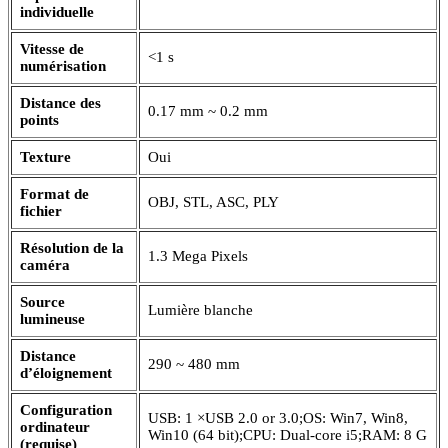
individuelle
Vitesse de
<1 s
numérisation
Distance des
0.17 mm ~ 0.2 mm
points
Texture
Oui
Format de
OBJ, STL, ASC, PLY
fichier
Résolution de la
1.3 Mega Pixels
caméra
Source
Lumière blanche
lumineuse
Distance
290 ~ 480 mm
d’éloignement
Configuration
USB: 1 ×USB 2.0 or 3.0;OS: Win7, Win8,
ordinateur
Win10 (64 bit);CPU: Dual-core i5;RAM: 8 G
(requise)