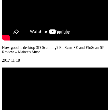
How good is desktop 3D Scanning? EinScan-SE and EinScan-SP
Review – Maker’s Muse
2017-11-18