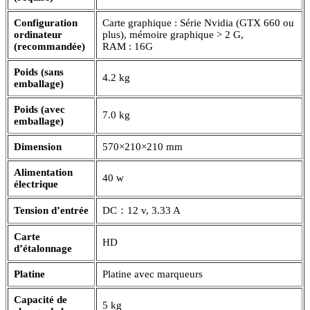
Configuration
Carte graphique : Série Nvidia (GTX 660 ou
ordinateur
plus), mémoire graphique > 2 G,
(recommandée)
RAM : 16G
Poids (sans
4.2 kg
emballage)
Poids (avec
7.0 kg
emballage)
Dimension
570×210×210 mm
Alimentation
40 w
électrique
Tension d’entrée
DC：12 v, 3.33 A
Carte
HD
d’étalonnage
Platine
Platine avec marqueurs
Capacité de
5 kg