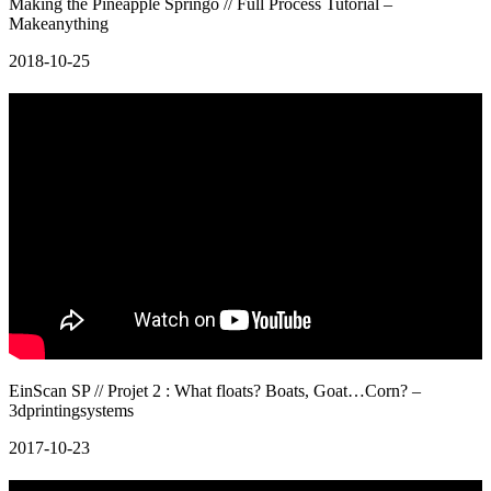
Making the Pineapple Springo // Full Process Tutorial –
Makeanything
2018-10-25
EinScan SP // Projet 2 : What floats? Boats, Goat…Corn? –
3dprintingsystems
2017-10-23