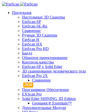
Продукция
Настольные 3D Сканеры
EinScan-SP
EinScan-SE-Ru
Сравнение
Ручные 3D Cканеры
EinScan H
EinScan HX
EinScan Pro HD
Бандл
Обратное проектирование
Контроль качества
EinScan-SP x Solid Edge
3D сканирование человеческого тела
EinScan Pro 2X
Сравнение
Программное Обеспечение
EXScan Pro
Solid Edge SHINING 3D Edition
Geomagic® Essentials™
Дополнительные Модули