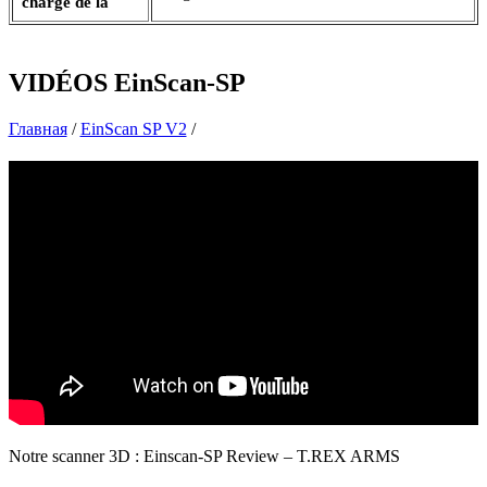
charge de la
VIDÉOS
EinScan-SP
Главная
/
EinScan SP V2
/
Notre scanner 3D : Einscan-SP Review – T.REX ARMS