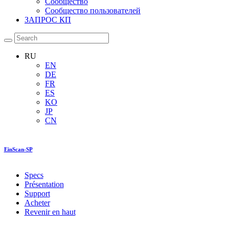
Сообщество
Сообщество пользователей
ЗАПРОС КП
RU
EN
DE
FR
ES
KO
JP
CN
EinScan-SP
Specs
Présentation
Support
Acheter
Revenir en haut