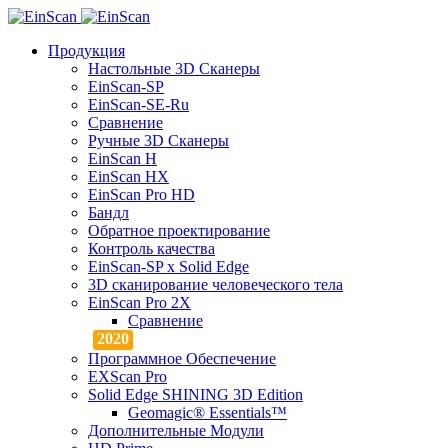
Продукция
Настольные 3D Сканеры
EinScan-SP
EinScan-SE-Ru
Сравнение
Ручные 3D Cканеры
EinScan H
EinScan HX
EinScan Pro HD
Бандл
Обратное проектирование
Контроль качества
EinScan-SP x Solid Edge
3D сканирование человеческого тела
EinScan Pro 2X
Сравнение
Программное Обеспечение
EXScan Pro
Solid Edge SHINING 3D Edition
Geomagic® Essentials™
Дополнительные Модули