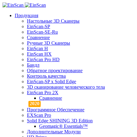
Продукция
Настольные 3D Сканеры
EinScan-SP
EinScan-SE-Ru
Сравнение
Ручные 3D Cканеры
EinScan H
EinScan HX
EinScan Pro HD
Бандл
Обратное проектирование
Контроль качества
EinScan-SP x Solid Edge
3D сканирование человеческого тела
EinScan Pro 2X
Сравнение
Программное Обеспечение
EXScan Pro
Solid Edge SHINING 3D Edition
Geomagic® Essentials™
Дополнительные Модули