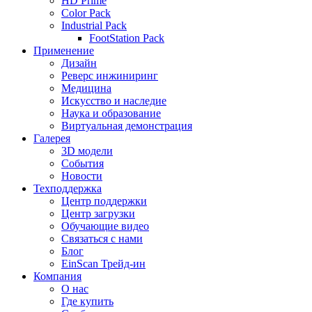
HD Prime
Color Pack
Industrial Pack
FootStation Pack
Применение
Дизайн
Реверс инжиниринг
Медицина
Искусство и наследие
Наука и образование
Виртуальная демонстрация
Галерея
3D модели
События
Новости
Техподдержка
Центр поддержки
Центр загрузки
Обучающие видео
Связаться с нами
Блог
EinScan Трейд-ин
Компания
О нас
Где купить