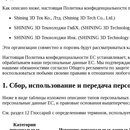
Как описано ниже, настоящая Политика конфиденциальности п
Shining 3D Тек Ко., Лтд. (Shining 3D Tech Co., Ltd.)
SHINING 3D Текнолоджи ГмБХ. (SHINING 3D Technolog
SHINING 3D Текнолоджи Инк. (SHINING 3D Technology I
Эти организации совместно и порознь будут рассматриваться к
Настоящая Политика конфиденциальности ЕС устанавливает, ка
обрабатываем ваши персональные данные ЕС. Мы подтверждаем
нашими обязанностями согласно Общего регламента по защите 
воспользоваться любыми своими правами в отношении любого и
1. Сбор, использование и передача пе
Ниже в виде таблицы изложено описание типов персональных д
персональные данные ЕС, и правовые основания вышеперечис
См. раздел 12 Глоссарий с определениями терминов, используе
Категории
персональных
Источник персональных данных