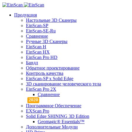
Продукция
Настольные 3D Сканеры
EinScan-SP
EinScan-SE-Ru
Сравнение
Ручные 3D Cканеры
EinScan H
EinScan HX
EinScan Pro HD
Бандл
Обратное проектирование
Контроль качества
EinScan-SP x Solid Edge
3D сканирование человеческого тела
EinScan Pro 2X
Сравнение
Программное Обеспечение
EXScan Pro
Solid Edge SHINING 3D Edition
Geomagic® Essentials™
Дополнительные Модули