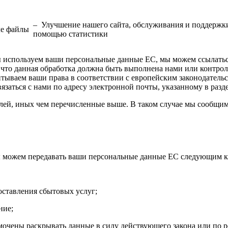
– Улучшение нашего сайта, обслуживания и поддержки
ле файлы
помощью статистики
мы используем ваши персональные данные ЕС, мы можем ссылатьс
, что данная обработка должна быть выполнена нами или контрол
тываем ваши права в соответствии с европейским законодатель
вязаться с нами по адресу электронной почты, указанному в разд
ей, иных чем перечисленные выше. В таком случае мы сообщим
ы можем передавать ваши персональные данные ЕС следующим к
оставления сбытовых услуг;
ние;
мочены раскрывать данные в силу действующего закона или по 