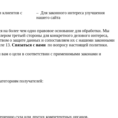
 клиентов с
– Для законного интереса улучшения
нашего сайта
я на более чем одно правовое основание для обработки. Мы
лером третьей стороны для конкретного делового интереса,
ством о защите данных и сопоставляем их с нашими законными
еле 13.
Связаться с нами
по вопросу настоящей политики.
 вам о цели в соответствии с применимыми законами и
атегориям получателей:
решению суда или других компетентных органов.