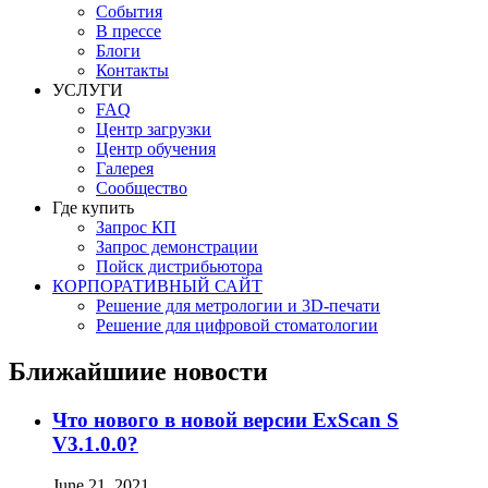
События
В прессе
Блоги
Контакты
УСЛУГИ
FAQ
Центр загрузки
Центр обучения
Галерея
Сообщество
Где купить
Запрос КП
Запрос демонстрации
Пойск дистрибьютора
КОРПОРАТИВНЫЙ САЙТ
Решение для метрологии и 3D-печати
Решение для цифровой стоматологии
Ближайшиие новости
Что нового в новой версии ExScan S
V3.1.0.0?
June 21, 2021