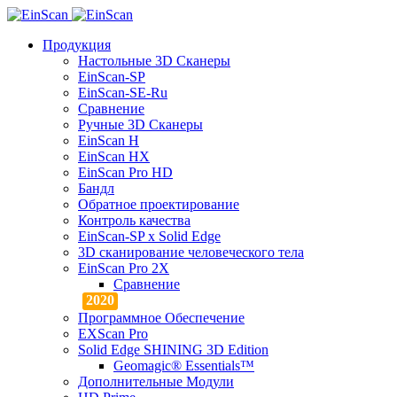
Продукция
Настольные 3D Сканеры
EinScan-SP
EinScan-SE-Ru
Сравнение
Ручные 3D Cканеры
EinScan H
EinScan HX
EinScan Pro HD
Бандл
Обратное проектирование
Контроль качества
EinScan-SP x Solid Edge
3D сканирование человеческого тела
EinScan Pro 2X
Сравнение
Программное Обеспечение
EXScan Pro
Solid Edge SHINING 3D Edition
Geomagic® Essentials™
Дополнительные Модули