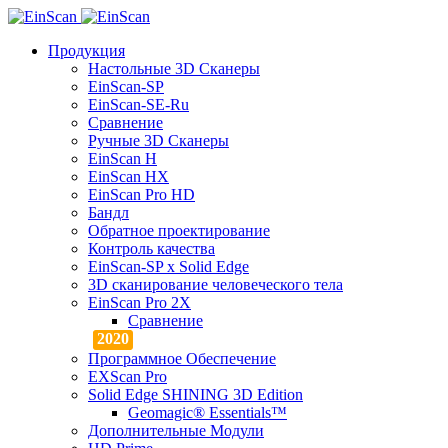
Продукция
Настольные 3D Сканеры
EinScan-SP
EinScan-SE-Ru
Сравнение
Ручные 3D Cканеры
EinScan H
EinScan HX
EinScan Pro HD
Бандл
Обратное проектирование
Контроль качества
EinScan-SP x Solid Edge
3D сканирование человеческого тела
EinScan Pro 2X
Сравнение
Программное Обеспечение
EXScan Pro
Solid Edge SHINING 3D Edition
Geomagic® Essentials™
Дополнительные Модули