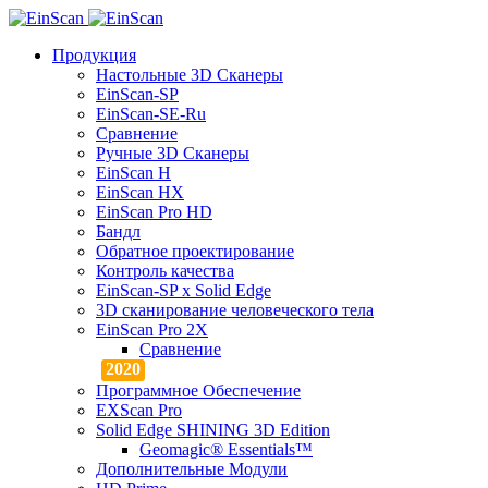
Продукция
Настольные 3D Сканеры
EinScan-SP
EinScan-SE-Ru
Сравнение
Ручные 3D Cканеры
EinScan H
EinScan HX
EinScan Pro HD
Бандл
Обратное проектирование
Контроль качества
EinScan-SP x Solid Edge
3D сканирование человеческого тела
EinScan Pro 2X
Сравнение
Программное Обеспечение
EXScan Pro
Solid Edge SHINING 3D Edition
Geomagic® Essentials™
Дополнительные Модули