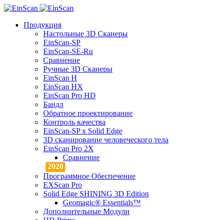
Продукция
Настольные 3D Сканеры
EinScan-SP
EinScan-SE-Ru
Сравнение
Ручные 3D Cканеры
EinScan H
EinScan HX
EinScan Pro HD
Бандл
Обратное проектирование
Контроль качества
EinScan-SP x Solid Edge
3D сканирование человеческого тела
EinScan Pro 2X
Сравнение
Программное Обеспечение
EXScan Pro
Solid Edge SHINING 3D Edition
Geomagic® Essentials™
Дополнительные Модули