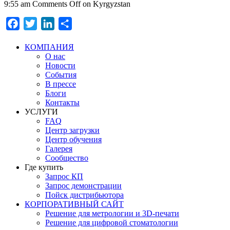
9:55 am
Comments Off
on Kyrgyzstan
Facebook
Twitter
LinkedIn
Отправить
КОМПАНИЯ
О нас
Новости
События
В прессе
Блоги
Контакты
УСЛУГИ
FAQ
Центр загрузки
Центр обучения
Галерея
Сообщество
Где купить
Запрос КП
Запрос демонстрации
Пойск дистрибьютора
КОРПОРАТИВНЫЙ САЙТ
Решение для метрологии и 3D-печати
Решение для цифровой стоматологии