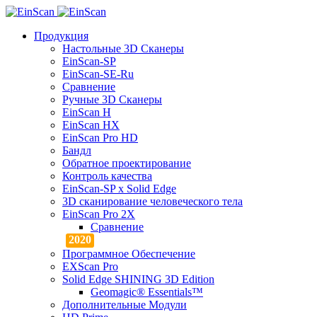
Продукция
Настольные 3D Сканеры
EinScan-SP
EinScan-SE-Ru
Сравнение
Ручные 3D Cканеры
EinScan H
EinScan HX
EinScan Pro HD
Бандл
Обратное проектирование
Контроль качества
EinScan-SP x Solid Edge
3D сканирование человеческого тела
EinScan Pro 2X
Сравнение
Программное Обеспечение
EXScan Pro
Solid Edge SHINING 3D Edition
Geomagic® Essentials™
Дополнительные Модули