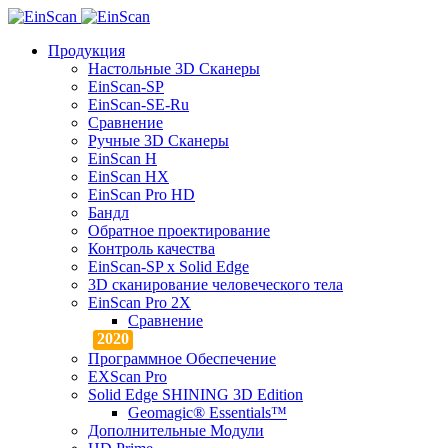
Продукция
Настольные 3D Сканеры
EinScan-SP
EinScan-SE-Ru
Сравнение
Ручные 3D Cканеры
EinScan H
EinScan HX
EinScan Pro HD
Бандл
Обратное проектирование
Контроль качества
EinScan-SP x Solid Edge
3D сканирование человеческого тела
EinScan Pro 2X
Сравнение
Программное Обеспечение
EXScan Pro
Solid Edge SHINING 3D Edition
Geomagic® Essentials™
Дополнительные Модули