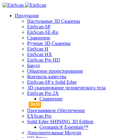
Продукция
Настольные 3D Сканеры
EinScan-SP
EinScan-SE-Ru
Сравнение
Ручные 3D Cканеры
EinScan H
EinScan HX
EinScan Pro HD
Бандл
Обратное проектирование
Контроль качества
EinScan-SP x Solid Edge
3D сканирование человеческого тела
EinScan Pro 2X
Сравнение
Программное Обеспечение
EXScan Pro
Solid Edge SHINING 3D Edition
Geomagic® Essentials™
Дополнительные Модули