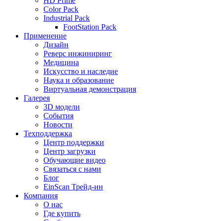
HD Prime
Color Pack
Industrial Pack
FootStation Pack
Применение
Дизайн
Реверс инжиниринг
Медицина
Искусство и наследие
Наука и образование
Виртуальная демонстрация
Галерея
3D модели
События
Новости
Техподдержка
Центр поддержки
Центр загрузки
Обучающие видео
Связаться с нами
Блог
EinScan Трейд-ин
Компания
О нас
Где купить