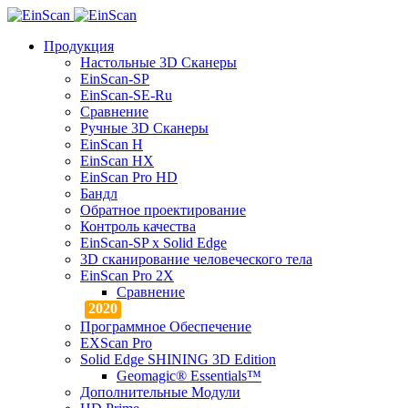
Продукция
Настольные 3D Сканеры
EinScan-SP
EinScan-SE-Ru
Сравнение
Ручные 3D Cканеры
EinScan H
EinScan HX
EinScan Pro HD
Бандл
Обратное проектирование
Контроль качества
EinScan-SP x Solid Edge
3D сканирование человеческого тела
EinScan Pro 2X
Сравнение
Программное Обеспечение
EXScan Pro
Solid Edge SHINING 3D Edition
Geomagic® Essentials™
Дополнительные Модули