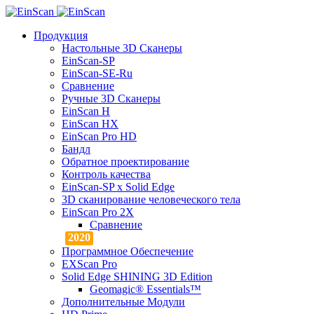
Продукция
Настольные 3D Сканеры
EinScan-SP
EinScan-SE-Ru
Сравнение
Ручные 3D Cканеры
EinScan H
EinScan HX
EinScan Pro HD
Бандл
Обратное проектирование
Контроль качества
EinScan-SP x Solid Edge
3D сканирование человеческого тела
EinScan Pro 2X
Сравнение
Программное Обеспечение
EXScan Pro
Solid Edge SHINING 3D Edition
Geomagic® Essentials™
Дополнительные Модули