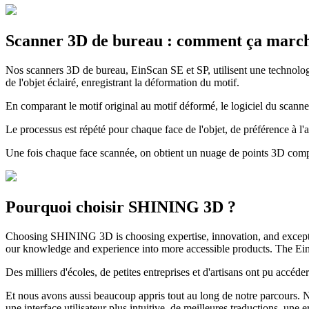
Scanner 3D de bureau : comment ça marc
Nos scanners 3D de bureau, EinScan SE et SP, utilisent une technologi
de l'objet éclairé, enregistrant la déformation du motif.
En comparant le motif original au motif déformé, le logiciel du scann
Le processus est répété pour chaque face de l'objet, de préférence à l'
Une fois chaque face scannée, on obtient un nuage de points 3D compo
Pourquoi choisir SHINING 3D ?
Choosing SHINING 3D is choosing expertise, innovation, and exception
our knowledge and experience into more accessible products. The Ein
Des milliers d'écoles, de petites entreprises et d'artisans ont pu accéd
Et nous avons aussi beaucoup appris tout au long de notre parcours. Not
une interface utilisateur plus intuitive, de meilleures traductions, une