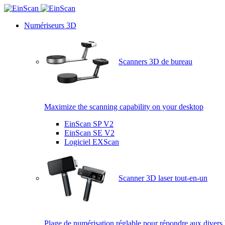
Numériseurs 3D
Scanners 3D de bureau
Maximize the scanning capability on your desktop
EinScan SP V2
EinScan SE V2
Logiciel EXScan
Scanner 3D laser tout-en-un
Plage de numérisation réglable pour répondre aux divers 