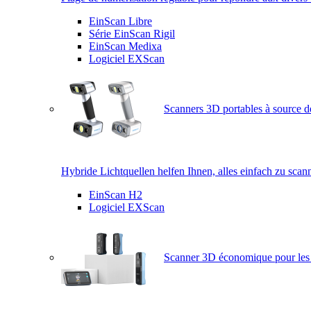
EinScan Libre
Série EinScan Rigil
EinScan Medixa
Logiciel EXScan
Scanners 3D portables à source d
Hybride Lichtquellen helfen Ihnen, alles einfach zu scan
EinScan H2
Logiciel EXScan
Scanner 3D économique pour les