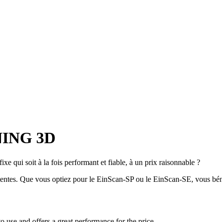
INING 3D
e qui soit à la fois performant et fiable, à un prix raisonnable ?
tentes. Que vous optiez pour le EinScan-SP ou le EinScan-SE, vous bénéf
to use and offers a great performance for the price.