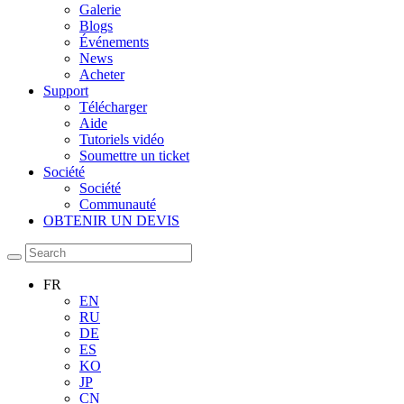
Galerie
Blogs
Événements
News
Acheter
Support
Télécharger
Aide
Tutoriels vidéo
Soumettre un ticket
Société
Société
Communauté
OBTENIR UN DEVIS
FR
EN
RU
DE
ES
KO
JP
CN