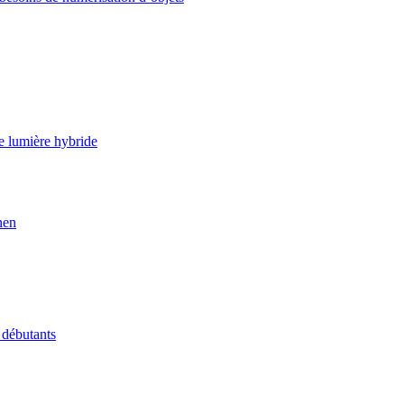
e lumière hybride
nen
 débutants