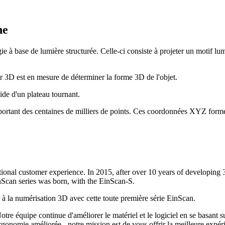
he
e à base de lumière structurée. Celle-ci consiste à projeter un motif l
er 3D est en mesure de déterminer la forme 3D de l'objet.
aide d'un plateau tournant.
rtant des centaines de milliers de points. Ces coordonnées XYZ formen
al customer experience. In 2015, after over 10 years of developing 3D 
Scan series was born, with the EinScan-S.
er à la numérisation 3D avec cette toute première série EinScan.
re équipe continue d'améliorer le matériel et le logiciel en se basant sur
 ergonomie améliorée - notre mission est de vous offrir la meilleure expér