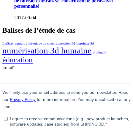
de bureau EinScan-SE construisent le porte-stylo
personnalisé
2017-09-04
Balises de l’étude de cas
EinScan
einstart-c
histotique du client
impression 3d
Imprimer 3d
numérisation 3d humaine
shining3d
éducation