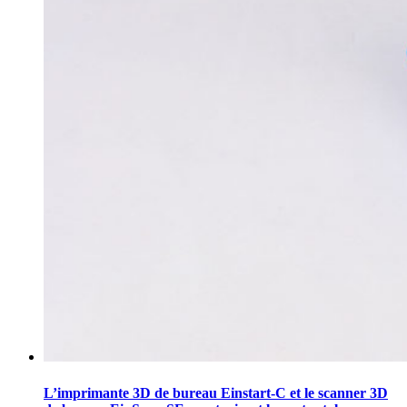
L’imprimante 3D de bureau Einstart-C et le scanner 3D