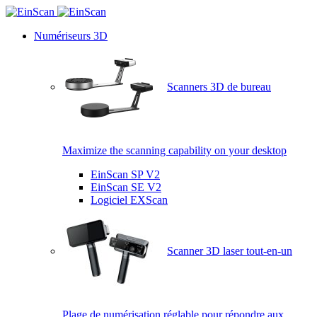
Numériseurs 3D
Scanners 3D de bureau
Maximize the scanning capability on your desktop
EinScan SP V2
EinScan SE V2
Logiciel EXScan
Scanner 3D laser tout-en-un
Plage de numérisation réglable pour répondre aux