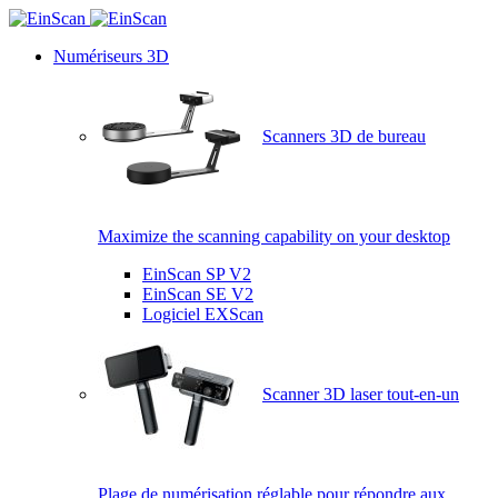
Numériseurs 3D
Scanners 3D de bureau
Maximize the scanning capability on your desktop
EinScan SP V2
EinScan SE V2
Logiciel EXScan
Scanner 3D laser tout-en-un
Plage de numérisation réglable pour répondre aux