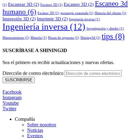
Escaneo 3d
Escanear 3D
(2)
Escaneo 3D
(2)
(1)
Escaneo 3D
(1)
humano
(6)
Escáner 3D
(1)
geomagic essentials
(1)
Historia del cliente
(1)
Impresión 3D
(2)
Imprimir 3D
(2)
Ingeniería inversa
(1)
Ingeniería inversa
(12)
Investigación y diseño
(1)
tips
(8)
Mantenimiento
(1)
Minería
(1)
Piezas de repuesto
(1)
Shining3d
(1)
SUSCRÍBASE A SHINING3D
Sea el primero en recibir actualizaciones y nuevas ofertas.
Dirección de correo electrónico
Facebook
Instagram
Youtube
Twitter
Compañía
Sobre nosotros
Noticias
Eventos