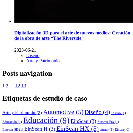
Digitalización 3D para el arte de nuevos medios: Creación
de la obra de arte “The Riverside”
2023-06-21
Diseño
Arte y Patrimonio
Posts navigation
1
2
…
12
13
Etiquetas de estudio de caso
Automotive
(5)
Diseño
(4)
Arte y Patrimonio
(2)
Diseño
(1)
Educación
(9)
EinScan
(3)
Educación
(1)
Einscan-Pro
(1)
EinScan HX
(5)
EinScan H
(3)
Einscan-SE
(1)
einstar
(1)
Einstart-C