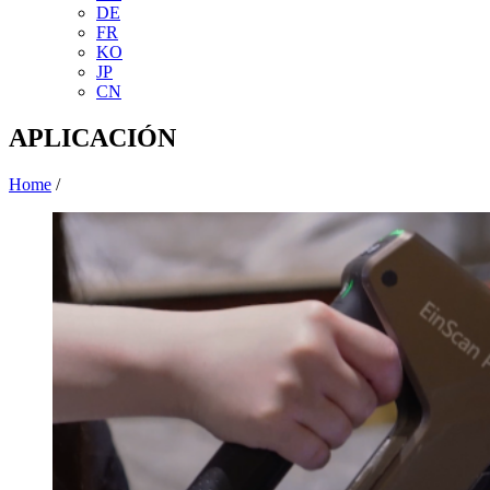
DE
FR
KO
JP
CN
APLICACIÓN
Home
/