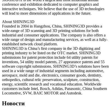
conference and exhibition dedicated to computer graphics and
interactive techniques. We believe that the use of 3D technologies
will lead to more dimensions of applications in the future.
About SHINING3D
Founded in 2004 in Hangzhou, China, SHINING3D provides a
wide-range of 3D scanning and 3D printing solutions for both
industrial and consumer applications. The company is also offers a
wide range of design and manufacturing services, as well as a fully-
established network cloud platform.
SHINING3D is China’s first company in the 3D digitizing and
printing industry to be listed on the OTC market. SHINING3D
submissions for patent protection include 64 utility patents for
inventions, 54 utility model patents, 27 appearance patents and 55
software copyright submissions. SHINING3D’s solutions have been
used in a wide range of industrial segments including automotive,
aerospace, mold and die, electronics, consumer goods, dentistry,
orthopedics, cultural relic preservation, sculpture, construction,
energy, scientific research and vocational education. Worldwide
customers include Intel, Bosch, Adidas, Panasonic, China Southern
Locomotive, SVW, BAIC MOTOR and Autodesk.
Новости