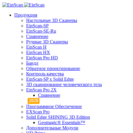
Продукция
Настольные 3D Сканеры
EinScan-SP
EinScan-SE-Ru
Сравнение
Ручные 3D Cканеры
EinScan H
EinScan HX
EinScan Pro HD
Бандл
Обратное проектирование
Контроль качества
EinScan-SP x Solid Edge
3D сканирование человеческого тела
EinScan Pro 2X
Сравнение
Программное Обеспечение
EXScan Pro
Solid Edge SHINING 3D Edition
Geomagic® Essentials™
Дополнительные Модули